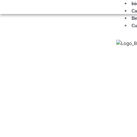
Ir
Ini
al
Ca
contenido
Be
Cu